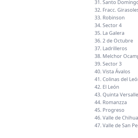
Santo Doming
Fracc. Girasole
Robinson
Sector 4
La Galera
2 de Octubre
Ladrilleros
Melchor Ocam
Sector 3
Vista Ávalos
Colinas del Le
El León
Quinta Versall
Romanzza
Progreso
Valle de Chihu
Valle de San Pe