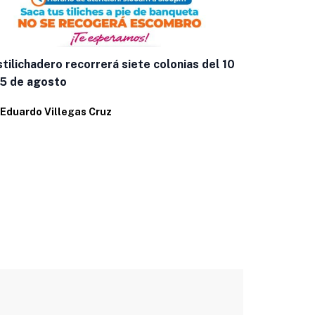
Invitan a l
tilichadero recorrerá siete colonias del 10
2026
15 de agosto
Por
Eduardo 
Eduardo Villegas Cruz