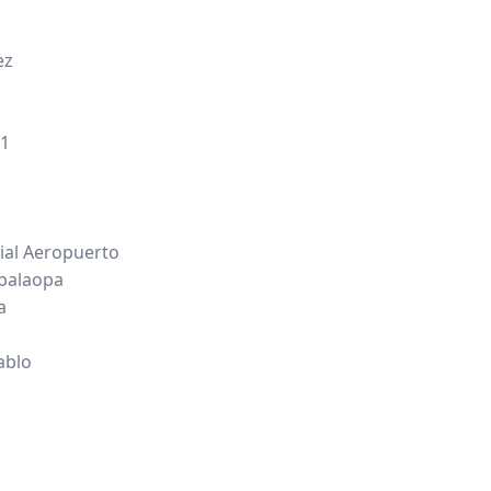
ez
 1
ial Aeropuerto
abalaopa
a
ablo