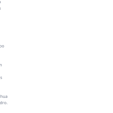
o
s
po
ón
es
ahua
dro.