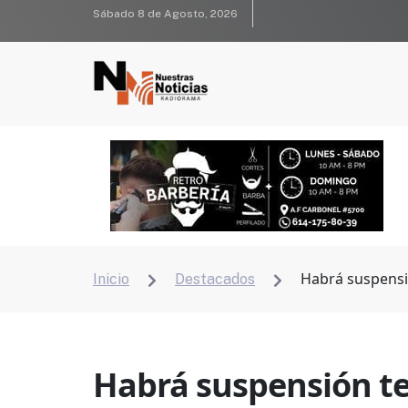
Sábado 8 de Agosto, 2026
Habrá suspensió
Inicio
Destacados


Habrá suspensión te