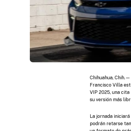
Chihuahua, Chih.— 
Francisco Villa es
VIP 2025, una cita
su versión más lib
La jornada iniciará
podrán retarse tan
un formato de prác