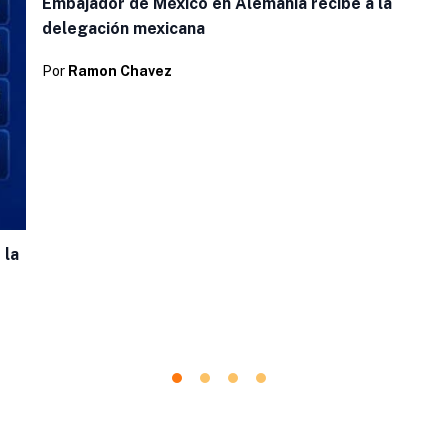
Embajador de México en Alemania recibe a la
delegación mexicana
Por
Ramon Chavez
 la