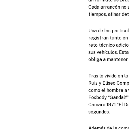
Cada arrancón no s
tiempos, afinar det
Una de las particu
registran tanto en
reto técnico adici
sus vehículos. Est
obliga a mantener 
Tras lo vivido en 
Ruiz y Eliseo Comp
como el hombre a v
Foxbody “Gandalf” 
Camaro 1971 “El De
segundos.
Además de la compe