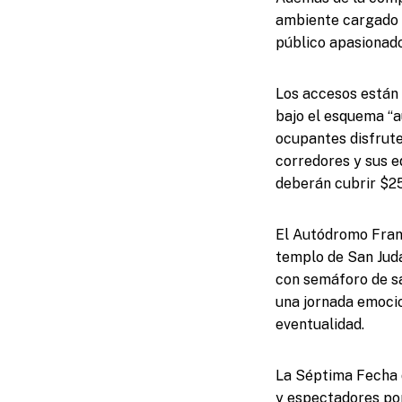
ambiente cargado d
público apasionado
Los accesos están 
bajo el esquema “a
ocupantes disfruten
corredores y sus e
deberán cubrir $2
El Autódromo Franci
templo de San Juda
con semáforo de sa
una jornada emocio
eventualidad.
La Séptima Fecha d
y espectadores por