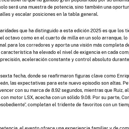
olo será una muestra de potencia, sino también una oportu
alles y escalar posiciones en la tabla general.
laridades que ha distinguido a esta edición 2025 es que los 
 el octavo como en el cuarto de milla en un solo arranque, l
onal para los corredores y aporta una visión más completa d
a característica ha elevado el nivel de exigencia en cada co
precisión, aceleración constante y control absoluto durante 
la sexta fecha, donde se reafirmaron figuras clave como Enriq
eán, las expectativas para este nuevo episodio son altas. P
encer con su marca de 8.92 segundos, mientras que Ruiz, a
con motor LSX, acecha con un sólido 9.08. Por su parte, C
sobediente”, completan el tridente de favoritos con un tiem
tencia, el evento ofrece una experiencia familiar y de com