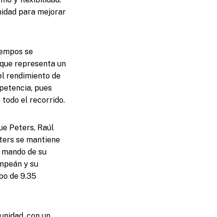
nidad para mejorar
tiempos se
o que representa un
el rendimiento de
mpetencia, pues
todo el recorrido.
ue Peters, Raúl
eters se mantiene
l mando de su
ompeán y su
po de 9.35
unidad, con un