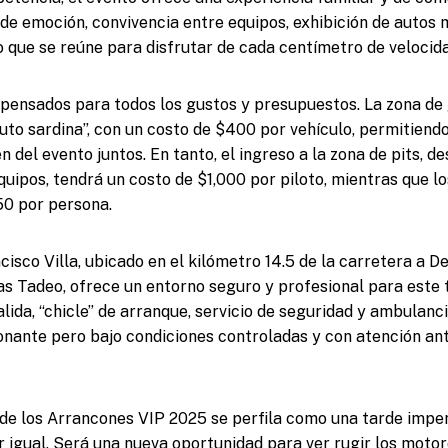
e emoción, convivencia entre equipos, exhibición de autos 
 que se reúne para disfrutar de cada centímetro de velocida
pensados para todos los gustos y presupuestos. La zona de
uto sardina”, con un costo de $400 por vehículo, permitiendo
 del evento juntos. En tanto, el ingreso a la zona de pits, de
quipos, tendrá un costo de $1,000 por piloto, mientras que 
50 por persona.
sco Villa, ubicado en el kilómetro 14.5 de la carretera a Del
s Tadeo, ofrece un entorno seguro y profesional para este t
lida, “chicle” de arranque, servicio de seguridad y ambulanc
nante pero bajo condiciones controladas y con atención ant
e los Arrancones VIP 2025 se perfila como una tarde imper
 igual. Será una nueva oportunidad para ver rugir los motore