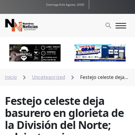
Domingo 9 de Agosto, 2026
Festejo celeste deja
Inicio
Uncategorized


basurero en glorieta de la División del Norte; advierten
riesgo por vidrios rotos
Festejo celeste deja
basurero en glorieta de
la División del Norte;