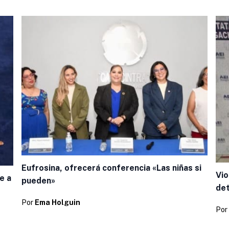
Eufrosina, ofrecerá conferencia «Las niñas si
Vio
e a
pueden»
de
Por
Ema Holguin
Por