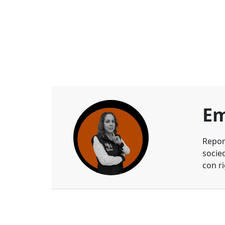
Em
Repor
socie
con ri