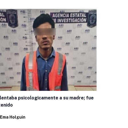
Encuestas c
panista mej
lentaba psicologicamente a su madre; fue
Por
Juan Pab
tenido
Ema Holguin