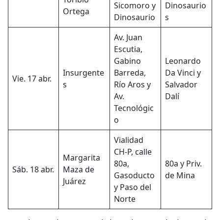
Sicomoro y
Dinosaurio
Ortega
Dinosaurio
s
Av. Juan
Escutia,
Gabino
Leonardo
Insurgente
Barreda,
Da Vinci y
Vie. 17 abr.
s
Río Aros y
Salvador
Av.
Dalí
Tecnológic
o
Vialidad
CH-P, calle
Margarita
80a,
80a y Priv.
Sáb. 18 abr.
Maza de
Gasoducto
de Mina
Juárez
y Paso del
Norte