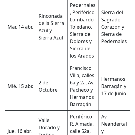
Pedernales
, Periférico
Sierra del
Rinconada
Lombardo
Sagrado
de la Sierra
Mar. 14 abr.
Toledano,
Corazón y
Azul y
Sierra de
Sierra de
Sierra Azul
Dolores y
Pedernales
Sierra de
los Arados
Francisco
Villa, calles
Hermanos
2 de
6a y 2a, Av.
Mié. 15 abr.
Barragán y
Octubre
Pacheco y
17 de Junio
Hermanos
Barragán
Periférico
Av.
Valle
R. Almada,
Neandertal
Dorado y
Jue. 16 abr.
calle 52a,
y
Toribio