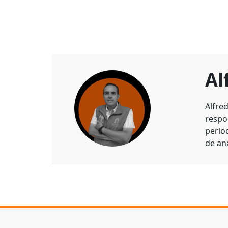
Al
Alfre
respo
perio
de aná