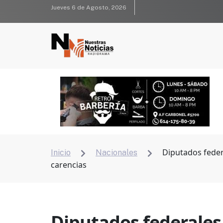
Jueves 6 de Agosto, 2026
Diputados federa
Inicio
Nacionales


carencias
Diputados federales 