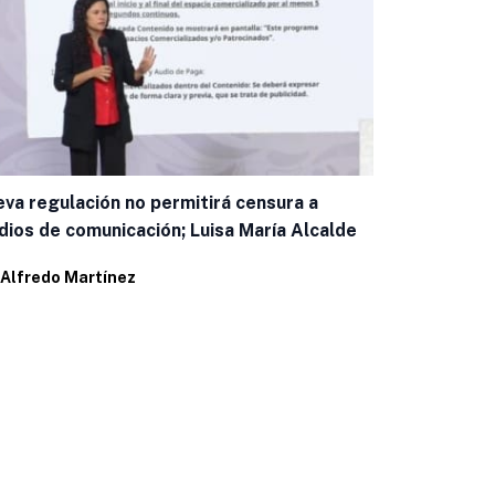
va regulación no permitirá censura a
Sheinbaum f
ios de comunicación; Luisa María Alcalde
Por
Alfredo 
Alfredo Martínez