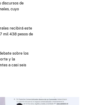
s discursos de
males, cuyo
ales recibirá este
47 mil 438 pesos de
 debate sobre los
orte y la
tes a casi seis