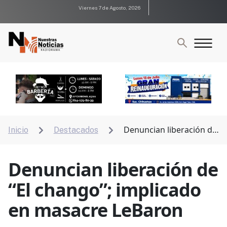
Viernes 7 de Agosto, 2026
Denuncian liberación de
Inicio
Destacados


“El chango”; implicado en masacre LeBaron
Denuncian liberación de
“El chango”; implicado
en masacre LeBaron