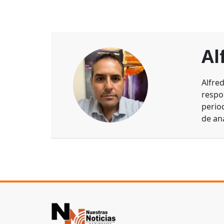
Al
Alfre
respo
perio
de aná