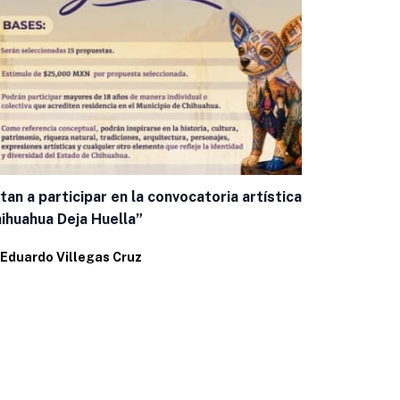
itan a participar en la convocatoria artística
Mantiene IM
ihuahua Deja Huella”
la Rickettsi
Eduardo Villegas Cruz
Por
Eduardo 