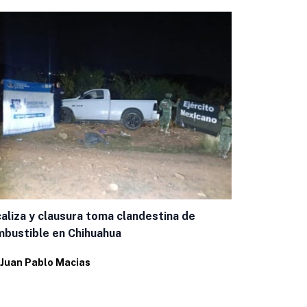
Capacitan a
aliza y clausura toma clandestina de
casos de g
bustible en Chihuahua
Por
Eduardo 
Juan Pablo Macias