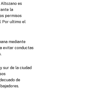
 Altozano es
rante la
los permisos
 Por ultimo el
emana mediante
a evitar conductas
.
y sur de la ciudad
sos
adecuado de
abajadores.