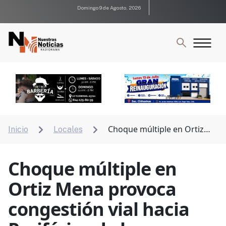
Domingo 9 de Agosto, 2026
Choque múltiple en Ortiz
Inicio
Locales


Mena provoca congestión vial hacia Periférico de la
Juventud
Choque múltiple en
Ortiz Mena provoca
congestión vial hacia