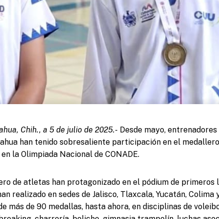
hua, Chih., a 5 de julio de 2025.-
Desde mayo, entrenadores y
ahua han tenido sobresaliente participación en el medallero
l en la Olimpiada Nacional de CONADE.
o de atletas han protagonizado en el pódium de primeros l
han realizado en sedes de Jalisco, Tlaxcala, Yucatán, Colima 
e más de 90 medallas, hasta ahora, en disciplinas de voleibol
 breaking, charrería, boliche, gimnasia trampolín, luchas asoc