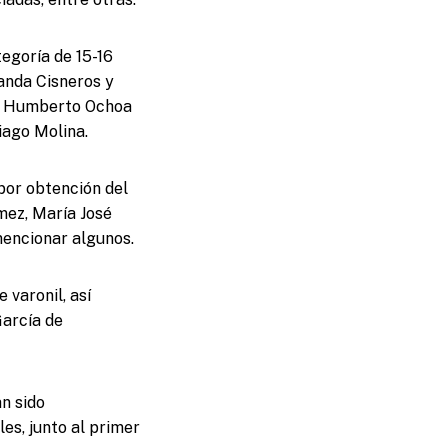
tegoría de 15-16
anda Cisneros y
vid Humberto Ochoa
iago Molina.
por obtención del
mez, María José
mencionar algunos.
 varonil, así
García de
an sido
es, junto al primer