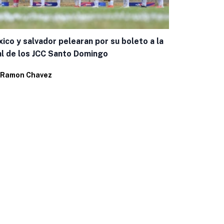
ico y salvador pelearan por su boleto a la
al de los JCC Santo Domingo
Ramon Chavez
Bijan Robin
contrato co
Por
Ramon C