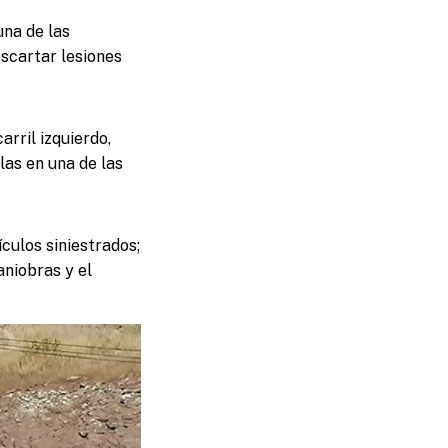
una de las
escartar lesiones
rril izquierdo,
las en una de las
ículos siniestrados;
aniobras y el