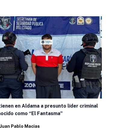
ienen en Aldama a presunto líder criminal
Manque escu
ocido como “El Fantasma”
Aniversario
Juan Pablo Macias
Por
Juan Pab