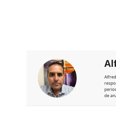
Al
Alfre
respo
perio
de aná