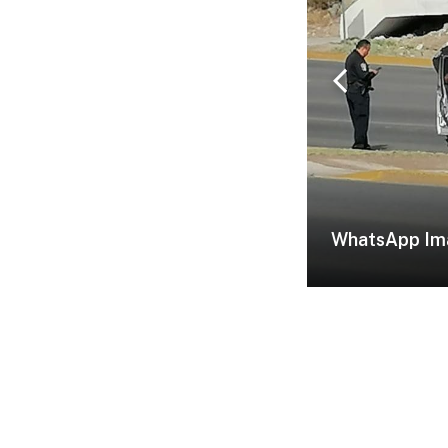
chevron_left
WhatsApp Im