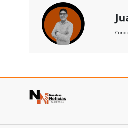
Ju
Condu