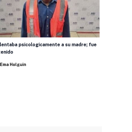
Encuestas c
panista mej
lentaba psicologicamente a su madre; fue
Por
Juan Pab
tenido
Ema Holguin