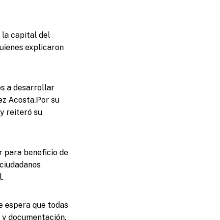
 la capital del
quienes explicaron
s a desarrollar
ez Acosta.Por su
y reiteró su
r para beneficio de
s ciudadanos
.
e espera que todas
s y documentación.