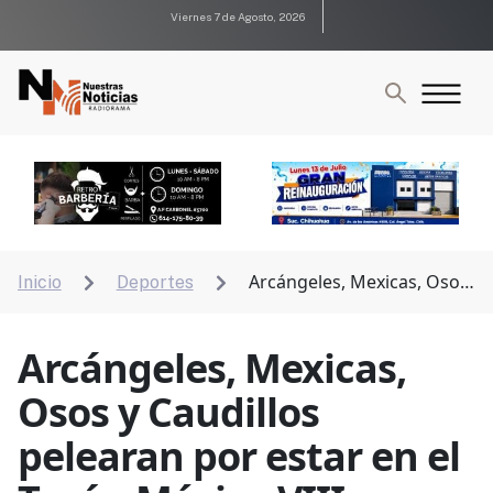
Viernes 7 de Agosto, 2026
Arcángeles, Mexicas, Osos
Inicio
Deportes


y Caudillos pelearan por estar en el Tazón México VIII
Arcángeles, Mexicas,
Osos y Caudillos
pelearan por estar en el