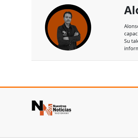
Al
Alons
capaci
Su ta
infor