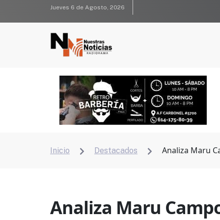
Jueves 6 de Agosto, 2026
Analiza Maru Ca
Inicio
Destacados


Analiza Maru Campos