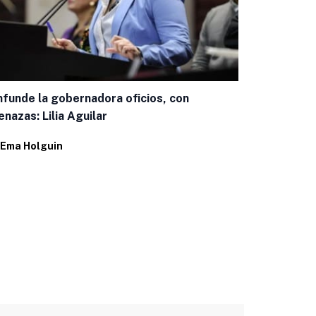
funde la gobernadora oficios, con
Promueve la
nazas: Lilia Aguilar
investigaci
Ema Holguin
Por
Ema Holg