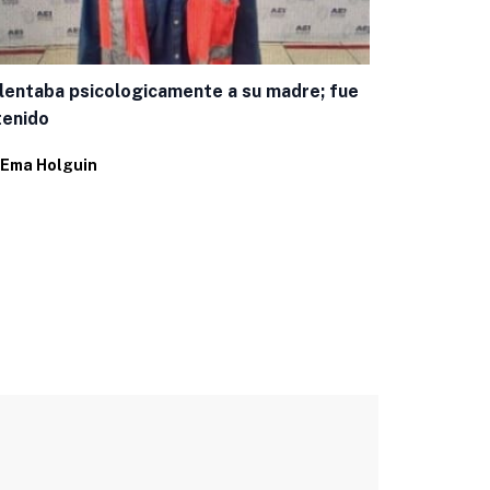
Encuestas c
panista mej
lentaba psicologicamente a su madre; fue
Por
Juan Pab
tenido
Ema Holguin