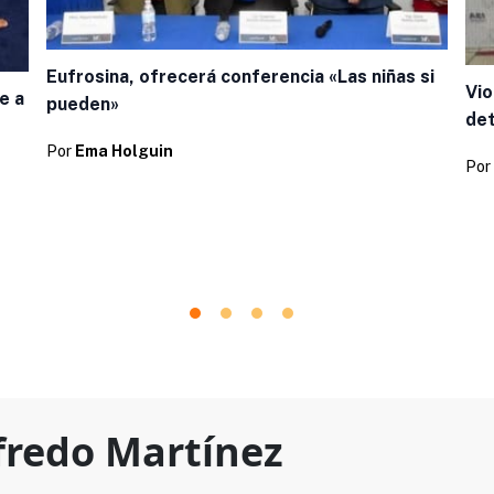
Eufrosina, ofrecerá conferencia «Las niñas si
Vio
e a
pueden»
de
Por
Ema Holguin
Por
fredo Martínez