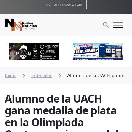
Viernes 7 de Agosto, 2026
Alumno de la UACH gana
Inicio
Estatales


medalla de plata en la Olimpiada Centroamericana y
del Caribe de Física
Alumno de la UACH
gana medalla de plata
en la Olimpiada