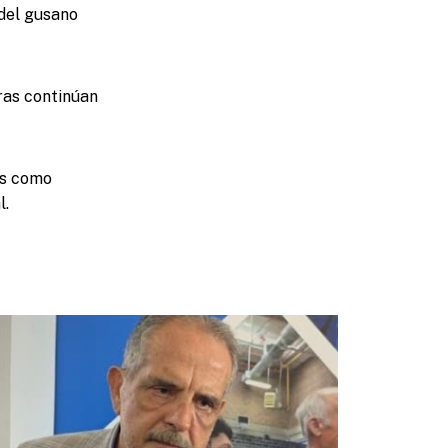
 del gusano
ras continúan
es como
l.