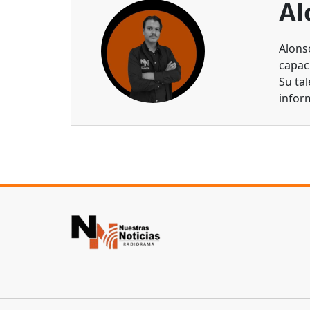
Al
Alons
capaci
Su ta
infor