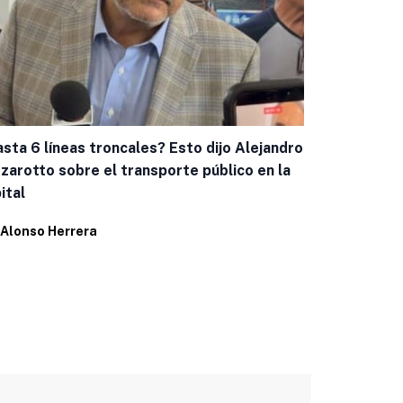
sta 6 líneas troncales? Esto dijo Alejandro
Invita Canac
zarotto sobre el transporte público en la
Plaza Send
ital
Por
Alonso H
Alonso Herrera