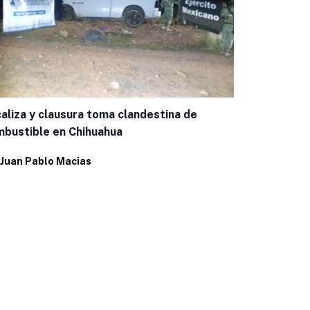
Capacitan a
aliza y clausura toma clandestina de
casos de g
bustible en Chihuahua
Por
Eduardo 
Juan Pablo Macias