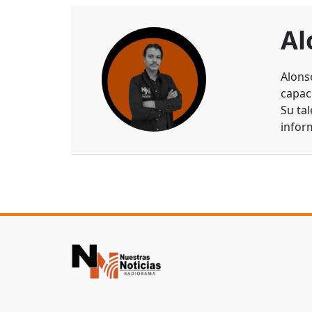
Al
Alons
capaci
Su ta
infor