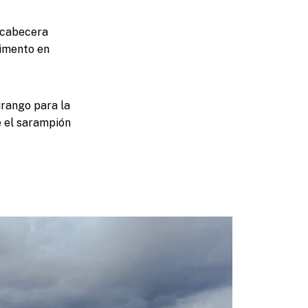
a cabecera
limento en
urango para la
e el sarampión