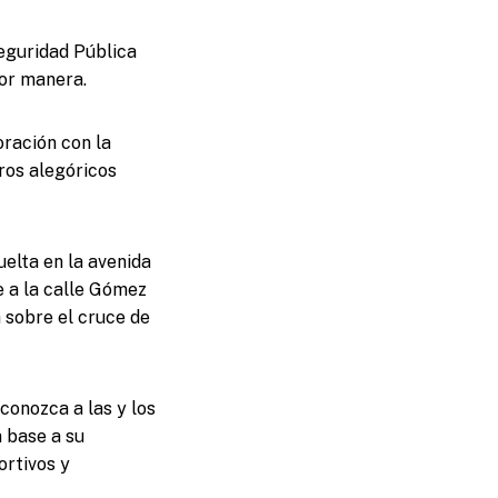
Seguridad Pública
jor manera.
oración con la
ros alegóricos
uelta en la avenida
e a la calle Gómez
á sobre el cruce de
conozca a las y los
 base a su
ortivos y