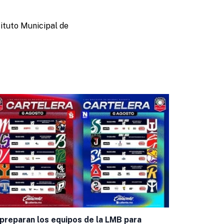
ituto Municipal de
Bravos inici
Leagues Cu
preparan los equipos de la LMB para