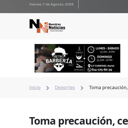
Viernes 7 de Agosto, 2026
Toma precaución, 
Inicio
Deportes


Toma precaución, cer