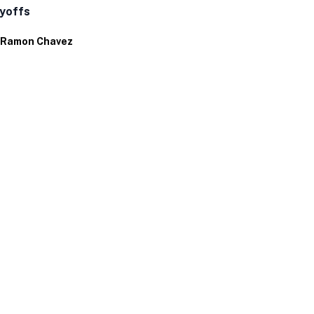
yoffs
Por
Ramon C
Ramon Chavez