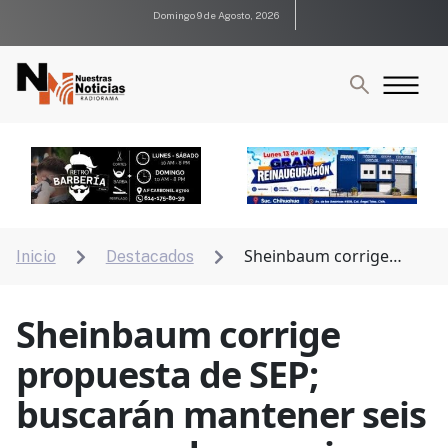
Domingo 9 de Agosto, 2026
Sheinbaum corrige
Inicio
Destacados


propuesta de SEP; buscarán mantener seis semanas
de vacaciones escolares
Sheinbaum corrige
propuesta de SEP;
buscarán mantener seis