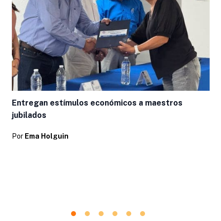
L
Entregan estímulos económicos a maestros
jubilados
Por
Ema Holguin