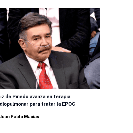
Barbie 2 en
en negociac
iz de Pinedo avanza en terapia
diopulmonar para tratar la EPOC
Por
Juan Pab
Juan Pablo Macias