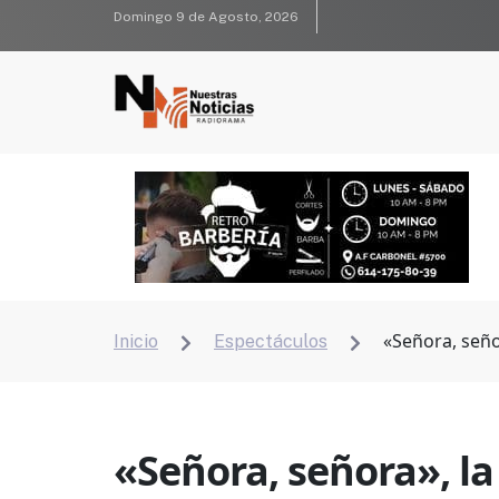
Domingo 9 de Agosto, 2026
«Señora, seño
Inicio
Espectáculos


«Señora, señora», la