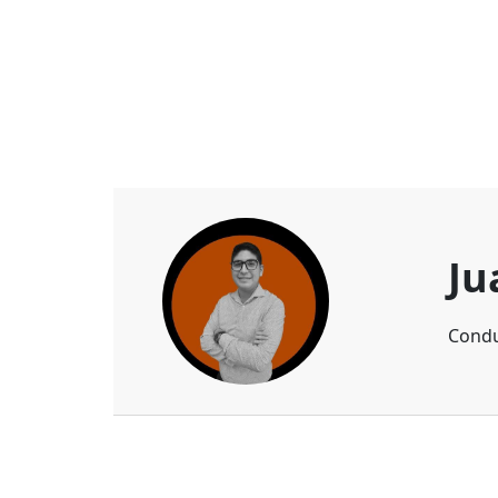
Ju
Condu