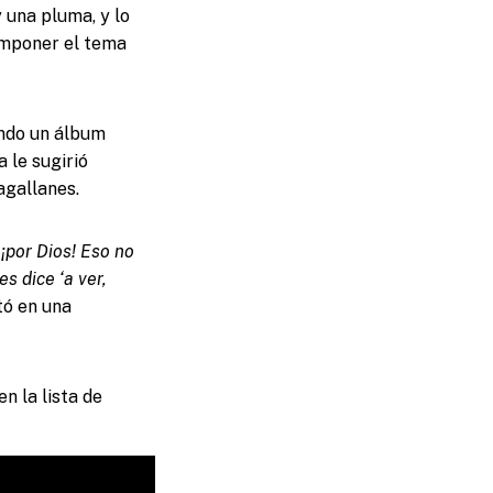
 una pluma, y lo
omponer el tema
ando un álbum
 le sugirió
agallanes.
 ¡por Dios! Eso no
s dice ‘a ver,
tó en una
n la lista de