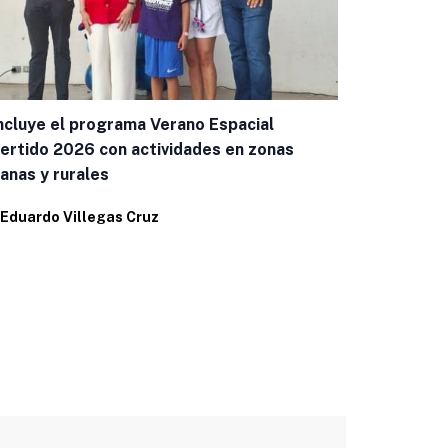
cluye el programa Verano Espacial
Policía Mon
ertido 2026 con actividades en zonas
en zonas de 
anas y rurales
Por
Eduardo 
Eduardo Villegas Cruz