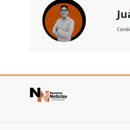
Ju
Condu