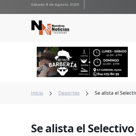
Sábado 8 de Agosto, 2026
Se alista el Selec
Inicio
Deportes


Se alista el Selecti