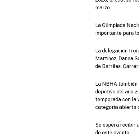
marzo.
La Olimpiada Nacio
importante para lo
La delegación fron
Martínez, Danna So
de Barriles, Carre
La NBHA también ya 
depotivo del año 2
temporada con la ví
categoría abierta d
Se espera recibir a
de este evento.