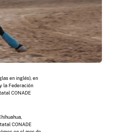
las en inglés), en
y la Federación
Estatal CONADE
Chihuahua,
Estatal CONADE
htémoc en el mes de