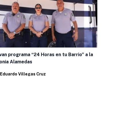
van programa “24 Horas en tu Barrio” a la
Fortalecen 
onia Alamedas
consulta de
Eduardo Villegas Cruz
Por
Eduardo 