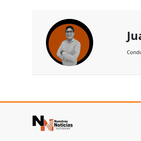
Ju
Condu