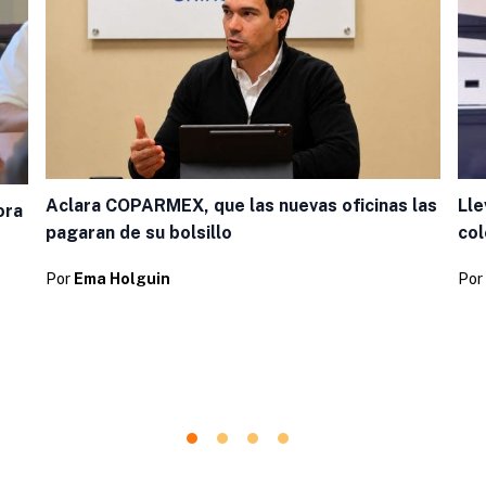
Aclara COPARMEX, que las nuevas oficinas las
Lle
ora
pagaran de su bolsillo
col
Por
Ema Holguin
Por