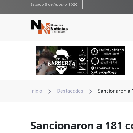
Sábado 8 de Agosto, 2026
Sancionaron a 
Inicio
Destacados


Sancionaron a 181 c