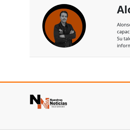
Al
Alons
capaci
Su ta
infor