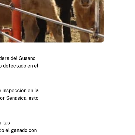
adera del Gusano
so detectado en el
 inspección en la
por Senasica, esto
r las
odo el ganado con