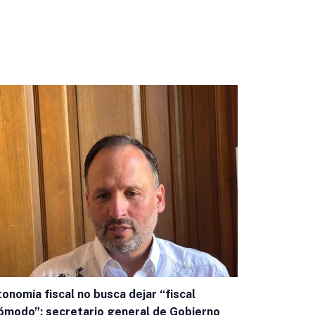
onomía fiscal no busca dejar “fiscal
Señala Jorg
ómodo”: secretario general de Gobierno
proceso int