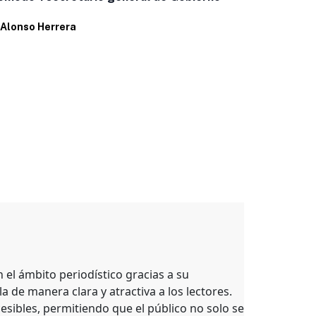
candidatos
Alonso Herrera
Por
Alonso H
el ámbito periodístico gracias a su
a de manera clara y atractiva a los lectores.
esibles, permitiendo que el público no solo se