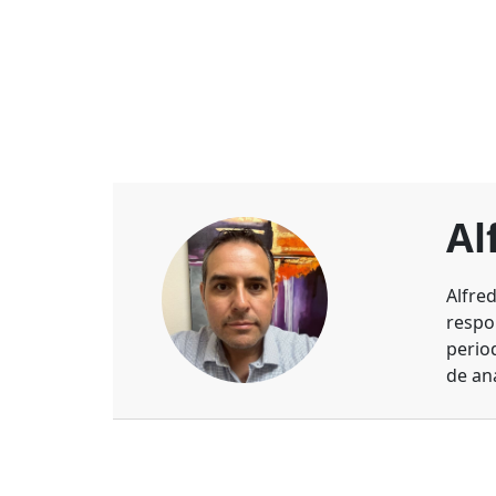
Al
Alfre
respo
perio
de aná