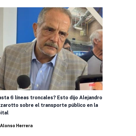
sta 6 líneas troncales? Esto dijo Alejandro
Capacitan a
zarotto sobre el transporte público en la
casos de g
ital
Por
Eduardo 
Alonso Herrera