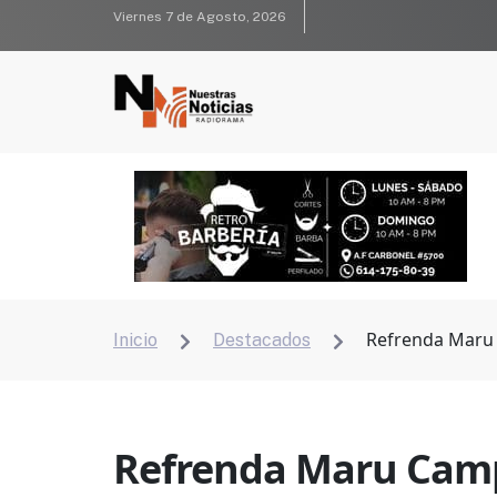
Viernes 7 de Agosto, 2026
Refrenda Maru 
Inicio
Destacados


Refrenda Maru Campo