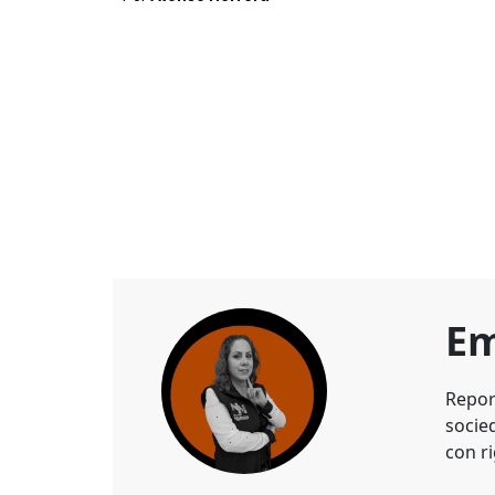
Em
Repor
socie
con ri