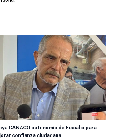
ya CANACO autonomía de Fiscalía para
Cruz Pérez 
orar confianza ciudadana
usar espect