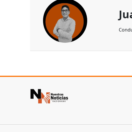
Ju
Condu