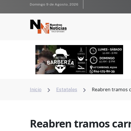
Domingo 9 de Agosto, 2026
Reabren tramos c
Inicio
Estatales


Reabren tramos car