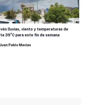
vén lluvias, viento y temperaturas de
Bonilla visi
ta 39°C para este fin de semana
liderazgos
Juan Pablo Macias
Por
Juan Pab