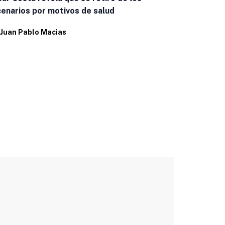
enarios por motivos de salud
cumpleaños
Juan Pablo Macias
Por
Juan Pab