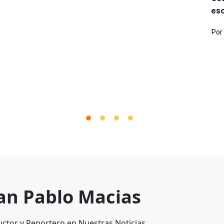
esc
Por
an Pablo Macias
ctor y Reportero en Nuestras Noticias.