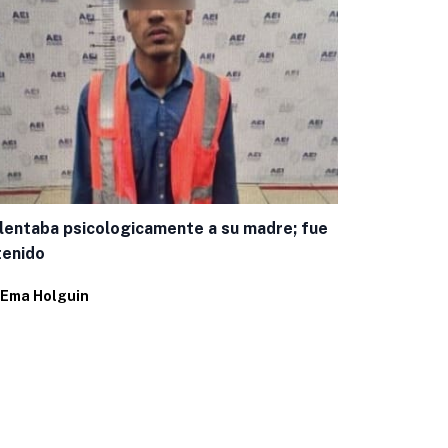
Encuestas c
panista mej
lentaba psicologicamente a su madre; fue
Por
Juan Pab
tenido
Ema Holguin