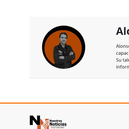
Al
Alons
capaci
Su ta
infor