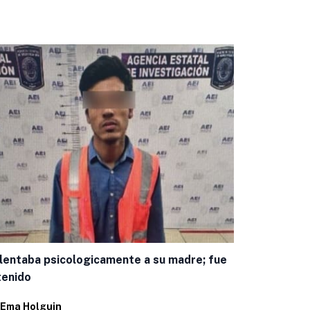
Encuestas c
panista mej
lentaba psicologicamente a su madre; fue
Por
Juan Pab
tenido
Ema Holguin