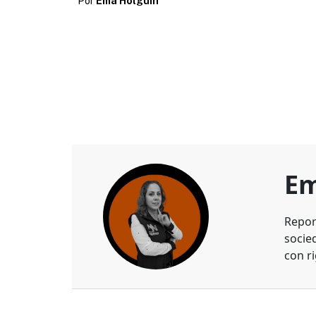
Por
Ema Holguin
Em
Repor
socie
con ri