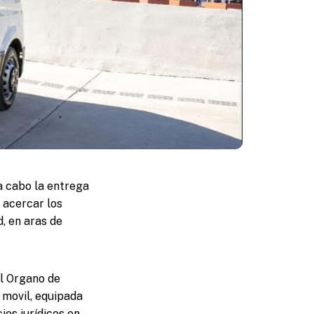
a cabo la entrega
a acercar los
, en aras de
l Organo de
 movil, equipada
ios jurídicos en