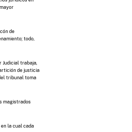
 mayor
icón de
enamiento; todo,
Judicial trabaja,
rtición de justicia
del tribunal toma
os magistrados
 en la cual cada