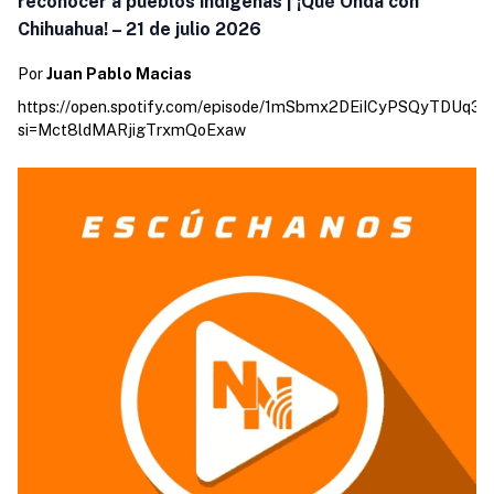
reconocer a pueblos indígenas | ¡Qué Onda con
Chihuahua! – 21 de julio 2026
Por
Juan Pablo Macias
https://open.spotify.com/episode/1mSbmx2DEiICyPSQyTDUq3?
si=Mct8ldMARjigTrxmQoExaw