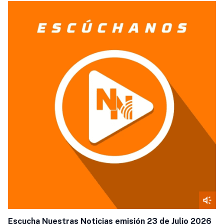
si=f5E-pb14SZqs_wWsKKb7xw
Escucha Nuestras Noticias emisión 23 de Julio 2026