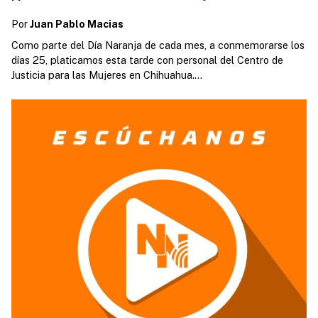
Por
Juan Pablo Macias
Como parte del Día Naranja de cada mes, a conmemorarse los
días 25, platicamos esta tarde con personal del Centro de
Justicia para las Mujeres en Chihuahua.
https://open.spotify.com/episode/0m7Pv8i00t5HPxoeE67xoz?
si=0H0c2hJQROWir6z-icrpSw