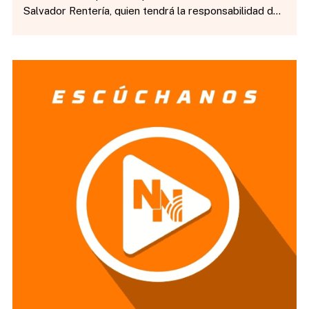
Salvador Rentería, quien tendrá la responsabilidad de
liderar el trabajo del Monumento a Mata Ortíz que
realizarán en la Gaza de Carr. Aldama y Fuerza Aérea.
https://open.spotify.com/episode/16NdDPgu1hEU4Q8Tew