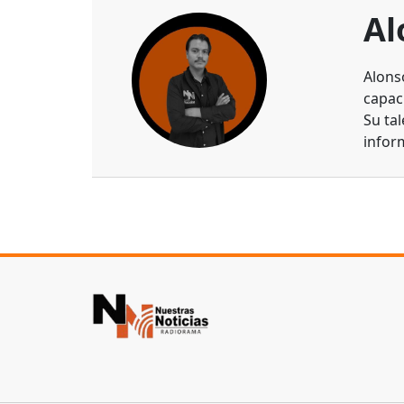
Al
Alons
capaci
Su ta
infor