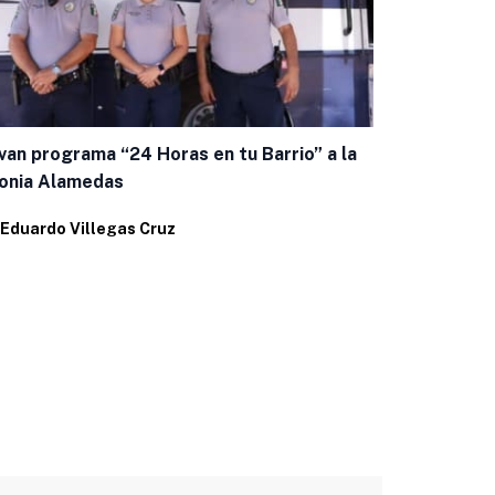
van programa “24 Horas en tu Barrio” a la
Fortalecen 
onia Alamedas
consulta de
Eduardo Villegas Cruz
Por
Eduardo 