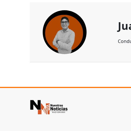
Ju
Condu