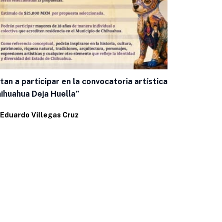
itan a participar en la convocatoria artística
Mantiene IM
ihuahua Deja Huella”
la Rickettsi
Eduardo Villegas Cruz
Por
Eduardo 