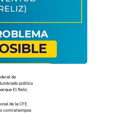
ederal de
alumbrado público
arque El Reliz.
sonal de la CFE
res contratiempos