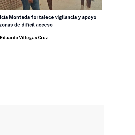
¡Atención, 
UACH Campu
icía Montada fortalece vigilancia y apoyo
zonas de difícil acceso
Por
Alfredo 
Eduardo Villegas Cruz