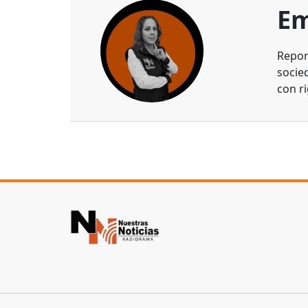
Em
Repor
socie
con ri