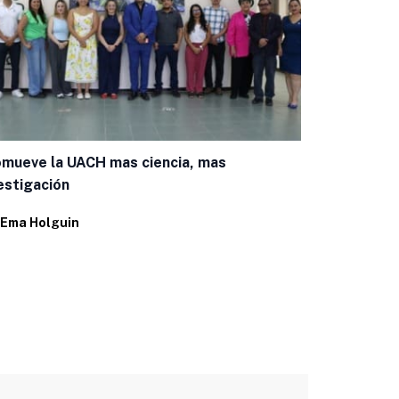
mueve la UACH mas ciencia, mas
estigación
Trabajan es
trastornos 
Ema Holguin
Por
Ema Holg