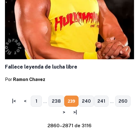
Fallece leyenda de lucha libre
Por
Ramon Chavez
…
…
239
|<
<
1
238
240
241
260
>
>|
2860–2871 de 3116