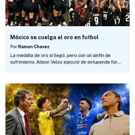
México se cuelga el oro en futbol
Por
Ramon Chavez
La medalla de oro sí llegó, pero con un sinfín de
sufrimiento. Alison Veloz ejecutó de estupenda forma
el penalti decisivo que le dio a la Selección Mexicana
Sub 23 el metal dorado en Santo Domingo frente a
una Colombia que se quedó a…