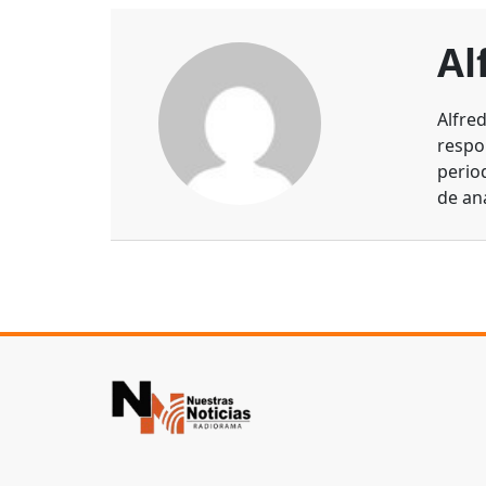
Al
Alfre
respo
perio
de aná