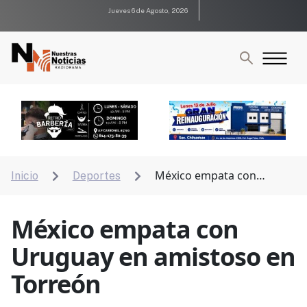
Jueves 6 de Agosto, 2026
México empata con
Inicio
Deportes


Uruguay en amistoso en Torreón
México empata con
Uruguay en amistoso en
Torreón