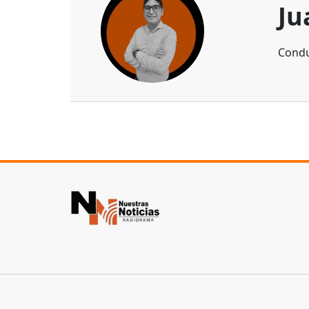
Ju
Condu