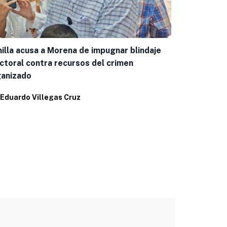
illa acusa a Morena de impugnar blindaje
Marco Bonil
ctoral contra recursos del crimen
leyenda “Mu
ganizado
Por
Eduardo 
Eduardo Villegas Cruz