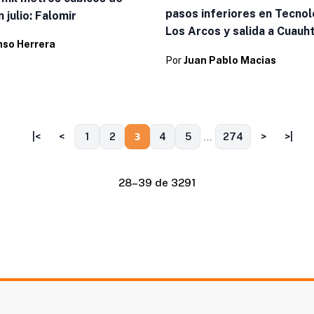
pasos inferiores en Tecnol
 julio: Falomir
Los Arcos y salida a Cuau
nso Herrera
Por
Juan Pablo Macias
…
3
|<
<
1
2
4
5
274
>
>|
28–39 de 3291