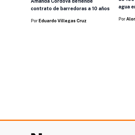
Amanda Córdova defiende
agua en
contrato de barredoras a 10 años
Por
Alo
Por
Eduardo Villegas Cruz