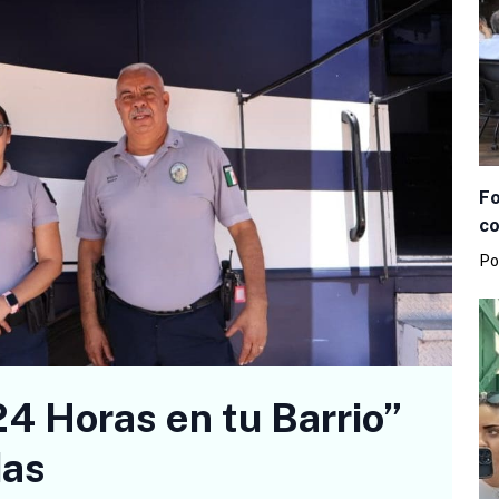
Fo
co
Po
4 Horas en tu Barrio”
das