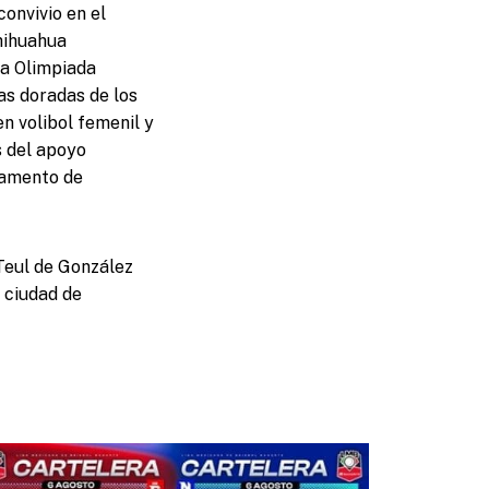
convivio en el
hihuahua
la Olimpiada
s doradas de los
en volibol femenil y
s del apoyo
rtamento de
Teul de González
 ciudad de