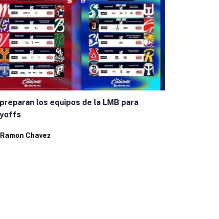
Bravos inici
Leagues Cu
preparan los equipos de la LMB para
yoffs
Por
Ramon C
Ramon Chavez