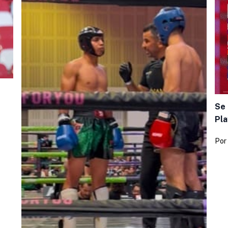
Se 
Pla
Por