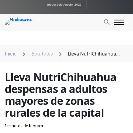
Jueves 6 de Agosto, 2026
Lleva NutriChihuahua
Inicio
Estatales


despensas a adultos mayores de zonas rurales de la
capital
Lleva NutriChihuahua
despensas a adultos
mayores de zonas
rurales de la capital
1 minutos de lectura