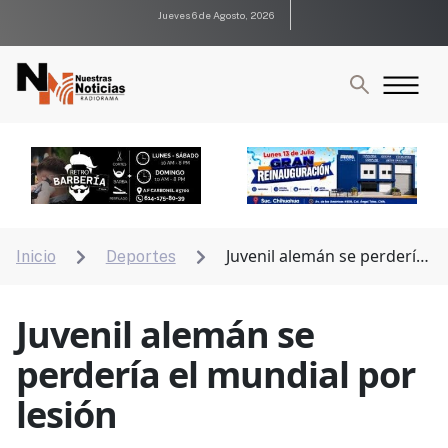
Jueves 6 de Agosto, 2026
Juvenil alemán se perdería
Inicio
Deportes


el mundial por lesión
Juvenil alemán se
perdería el mundial por
lesión