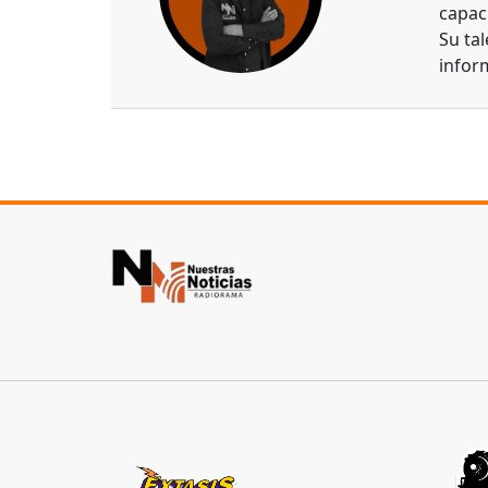
capaci
Su ta
infor