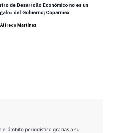
tro de Desarrollo Económico no es un
Defiende Jo
galo» del Gobierno; Coparmex
Morena ante
Alfredo Martínez
Por
Alonso H
el ámbito periodístico gracias a su