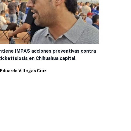
tiene IMPAS acciones preventivas contra
Anuncian la
Rickettsiosis en Chihuahua capital
y Juventud 
Eduardo Villegas Cruz
Por
Eduardo 